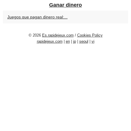
Ganar dinero
Juegos que pagan dinero real:...
© 2026
Es.rapidejeux.com
/
Cookies Policy
rapidejeux.com
|
en
|
jp
|
seoul
|
vi